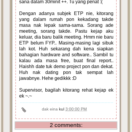
sana dalam 30minit ++. Tu yang penat :(
Dengan adanya subjek ETP nie, kitorang
yang dalam rumah pon kekadang takde
masa nak lepak sama-sama. Sorang ade
meeting, sorang takde. Pastu kejap aku
keluar, dia baru balik meeting. Hmm nie baru
ETP belum FYP.. Masing-masing lagi sibuk
lah kot. Huh sekarang dah kena siapkan
bahagian hardware and software.. Sambil tu
kalau ada masa free, buat final report..
Haishh date tuk demo project pon dan dekat.
Huh nak dating pon tak sempat lah
jawabnye. Hehe gedikkk :D
Supervisor, bagilah kitorang rehat kejap ek
ek ~.~
dak eina
kul
3:00:00 PM
2 comments: